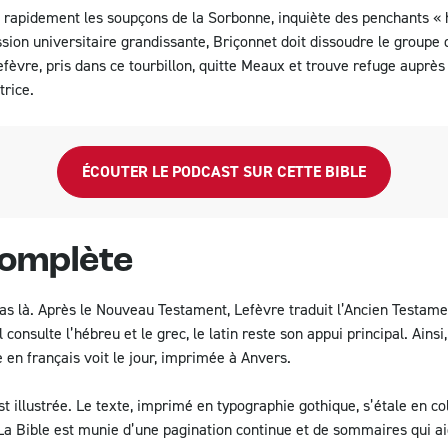
e rapidement les soupçons de la Sorbonne, inquiète des penchants « 
ssion universitaire grandissante, Briçonnet doit dissoudre le group
fèvre, pris dans ce tourbillon, quitte Meaux et trouve refuge auprè
trice.
ÉCOUTER LE PODCAST SUR CETTE BIBLE
complète
pas là. Après le Nouveau Testament, Lefèvre traduit l’Ancien Testamen
 consulte l’hébreu et le grec, le latin reste son appui principal. Ainsi
en français voit le jour, imprimée à Anvers.
est illustrée. Le texte, imprimé en typographie gothique, s’étale en col
 La Bible est munie d’une pagination continue et de sommaires qui ai