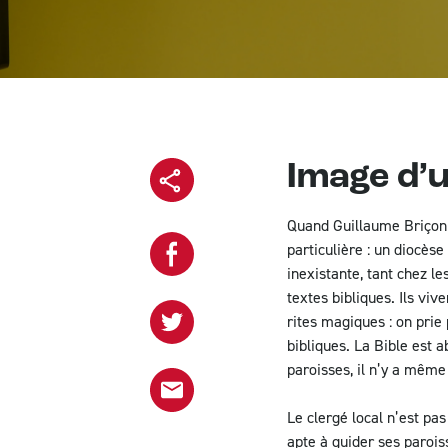
Image d’u
Copier l'url
Quand Guillaume Briçonn
particulière : un diocès
inexistante, tant chez l
Partager sur Facebook
textes bibliques. Ils vi
rites magiques : on prie
bibliques. La Bible est 
Partager sur Twitter
paroisses, il n’y a même
Le clergé local n’est pa
Partager le projet par email
apte à guider ses parois