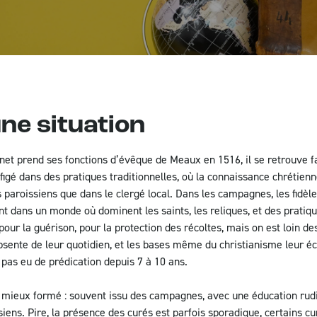
Statistiques mondiales des écritures
FAQ
ne situation
et prend ses fonctions d’évêque de Meaux en 1516, il se retrouve fa
e figé dans des pratiques traditionnelles, où la connaissance chrétien
es paroissiens que dans le clergé local. Dans les campagnes, les fidè
vent dans un monde où dominent les saints, les reliques, et des pratiq
 pour la guérison, pour la protection des récoltes, mais on est loin 
absente de leur quotidien, et les bases même du christianisme leur 
 pas eu de prédication depuis 7 à 10 ans.
s mieux formé : souvent issu des campagnes, avec une éducation rudi
siens. Pire, la présence des curés est parfois sporadique, certains 