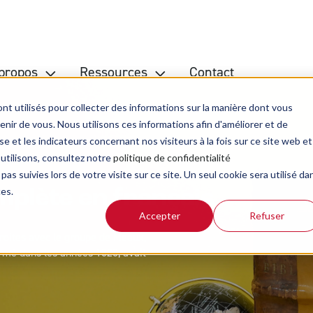
propos
Ressources
Contact
nt utilisés pour collecter des informations sur la manière dont vous
ir de vous. Nous utilisons ces informations afin d'améliorer et de
e et les indicateurs concernant nos visiteurs à la fois sur ce site web et
Bible de la rue
Inv
 utilisons, consultez notre
politique de confidentialité
pas suivies lors de votre visite sur ce site. Un seul cookie sera utilisé da
Blog d'actualité
Ré
ces.
mplète en français
Guide de lecture de la Bible
Accepter
Refuser
Kit de présentation ABF
troites avec le groupe de Meaux,
ormé dans les années 1520, avait
Méditations
Podcasts
Revue Biblioscope