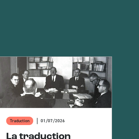
01/07/2026
Traduction
Hi
La traduction
L