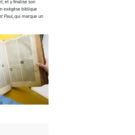
 et y finalise son
en exégèse biblique
nt Paul
, qui marque un