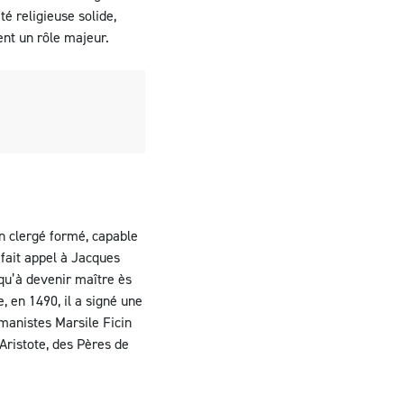
é religieuse solide,
ent un rôle majeur.
un clergé formé, capable
 fait appel à Jacques
squ’à devenir maître ès
, en 1490, il a signé une
humanistes Marsile Ficin
’Aristote, des Pères de