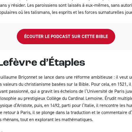
sans y résider. Les paroissiens sont laissés à eux-mêmes, sans autorit
pulaires où les talismans, les esprits et les forces surnaturelles jou
ÉCOUTER LE PODCAST SUR CETTE BIBLE
Lefèvre d’Étaples
Guillaume Briçonnet se lance dans une réforme ambitieuse : il veut 
s valeurs du christianisme basées sur la Bible. Pour cela, en 1521, il
vant passionné, qui a gravit les échelons de l’Université de Paris ju
ilosophie au prestigieux Collège du Cardinal Lemoine. Érudit multiple
sique d’Aristote, puis, en 1492, parti pour l’Italie, il rencontre les 
e retour à Paris, il se plonge dans la traduction et le commentaire d
es rhénans, tout en explorant les mathématiques.