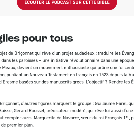
ÉCOUTER LE PODCAST SUR CETTE BIBLE
iles pour tous
rojet de Briçonnet qui rêve d’un projet audacieux : traduire les Évang
nt dans les paroisses – une initiative révolutionnaire dans une époque
de Meaux, devient un mouvement enthousiaste qui prône une foi centr
ion, publiant un Nouveau Testament en français en 1523 depuis la Vul
’Erasme basées sur des manuscrits grecs. L’objectif ? Rendre les É
Briçonnet, d’autres figures marquent le groupe : Guillaume Farel, qui
uisse, Gérard Roussel, prédicateur modéré, qui rêve lui aussi d’un
er
aut compter aussi Marguerite de Navarre, sœur du roi François 1
, 
 de premier plan.