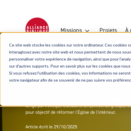
Missions
Projets
À 
Ce site web stocke les cookies sur votre ordinateur. Ces cookies so
RETOUR AU BLOG
interagissez avec notre site web et nous permettent de nous souven
personnaliser votre expérience de navigation, ainsi que pour l'analys
Histoire de la Bible
sur d'autres supports. Pour en savoir plus sur les cookies que nous
Si vous refusez l'utilisation des cookies, vos informations ne seront 
votre navigateur afin de se souvenir de ne pas suivre vos préféren
La première Bible co
Jacques Lefèvre d’Étaples a entretenu des relations é
dirigé par l’évêque Guillaume Briçonnet. Ce groupe, f
pour objectif de réformer l'Église de l'intérieur.
Article écrit le 29/10/2025