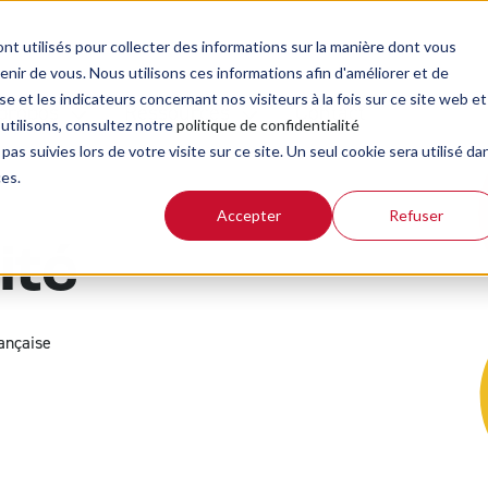
nt utilisés pour collecter des informations sur la manière dont vous
ir de vous. Nous utilisons ces informations afin d'améliorer et de
e et les indicateurs concernant nos visiteurs à la fois sur ce site web et
propos
Ressources
Contact
 utilisons, consultez notre
politique de confidentialité
pas suivies lors de votre visite sur ce site. Un seul cookie sera utilisé da
ces.
Accepter
Refuser
Bible de la rue
Inv
ité
Blog d'actualité
Ré
Guide de lecture de la Bible
rançaise
Kit de présentation ABF
Méditations
Podcasts
Revue Biblioscope