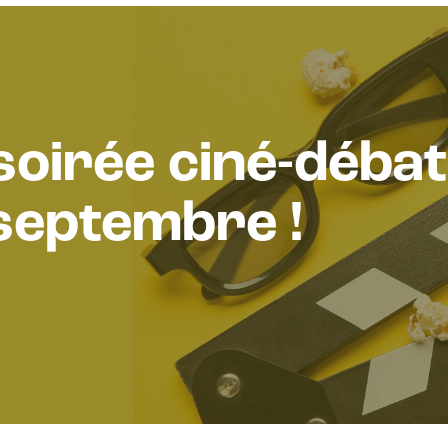
Statistiques mondiales des écritures
FAQ
oirée ciné-débat
 septembre !