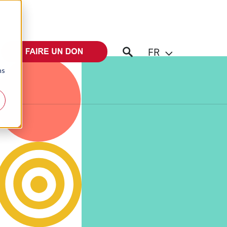
FR
ns
iter un intervenant
Éditions Bibli'O
server une exposition
Lire la Bible