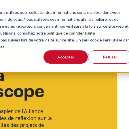
nt utilisés pour collecter des informations sur la manière dont vous
ir de vous. Nous utilisons ces informations afin d'améliorer et de
e et les indicateurs concernant nos visiteurs à la fois sur ce site web et
propos
Ressources
Contact
 utilisons, consultez notre
politique de confidentialité
pas suivies lors de votre visite sur ce site. Un seul cookie sera utilisé da
ces.
Accepter
Refuser
Bible de la rue
Inv
a
Blog d'actualité
Ré
Guide de lecture de la Bible
oscope
Kit de présentation ABF
Méditations
apier de l'Alliance
Podcasts
les de réflexion sur la
lles des projets de
Revue Biblioscope