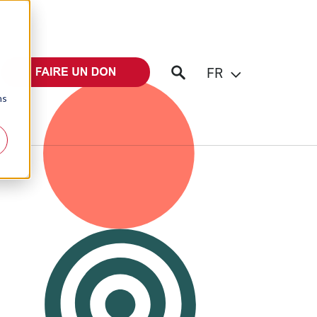
FR
ns
iter un intervenant
Éditions Bibli'O
server une exposition
Lire la Bible