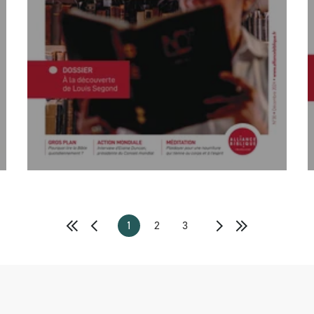
1
2
3
Première page
Page précédente
Page suivante
Dernière page