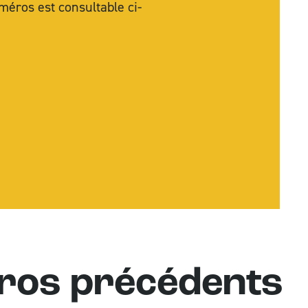
méros est consultable ci-
Statistiques mondiales des écritures
FAQ
éros précédents