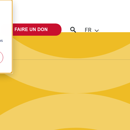
FR
ns
iter un intervenant
Éditions Bibli'O
server une exposition
Lire la Bible