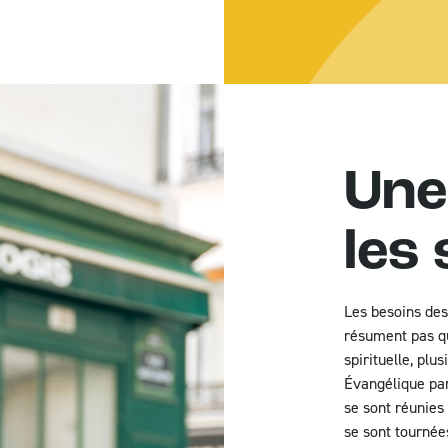
Statistiques mondiales des écritures
FAQ
Une
les
Les besoins des
résument pas qu
spirituelle, plu
Évangélique par
se sont réunies 
se sont tournées