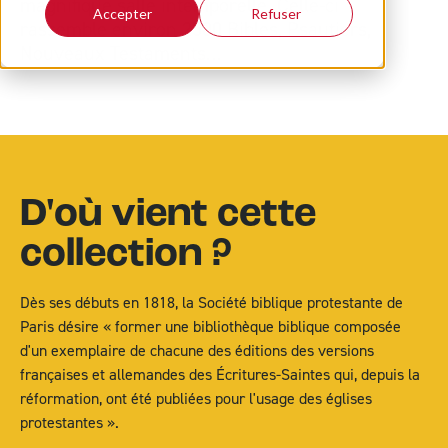
magnifique salle intemporelle. Celle-ci
Accepter
Refuser
rassemble environ 2500 Bibles, Psautiers,
Nouveaux Testaments…
D'où vient cette
collection ?
Dès ses débuts en 1818, la Société biblique protestante de
Paris désire « former une bibliothèque biblique composée
d'un exemplaire de chacune des éditions des versions
françaises et allemandes des Écritures-Saintes qui, depuis la
réformation, ont été publiées pour l'usage des églises
protestantes ».