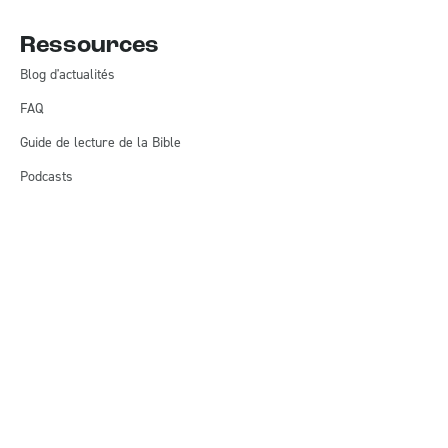
Ressources
Blog d'actualités
FAQ
Guide de lecture de la Bible
Podcasts
Revue Biblioscope
Statistiques mondiales des écritures
Nous contacter
Mentions légales
© Alliance biblique française 2026, Tous droits réservés