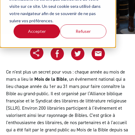
Article écrit le 12/12/2024
visite sur ce site. Un seul cookie sera utilisé dans
votre navigateur afin de se souvenir de ne pas
suivre vos préférences.
Accepter
Refuser
Copier l'url
Partager sur Facebook
Partager sur Twitter
Partager le projet pa
Ce n'est plus un secret pour vous : chaque année au mois de
mars a lieu le
Mois de la Bible
,
un événement national qui a
lieu chaque année du 1er au 31 mars pour faire connaître la
Bible au grand-public. Il est organisé par l’Alliance biblique
française et le Syndicat des libraires de littérature religieuse
(SLLR). Environ
200 librairies
participent à l’événement et
valorisent ainsi leur rayonnage de Bibles. C'est grâce à
l'enthousiasme des libraires, de nos partenaires et à l'accueil
qui a été fait par le grand public au Mois de la Bible depuis sa