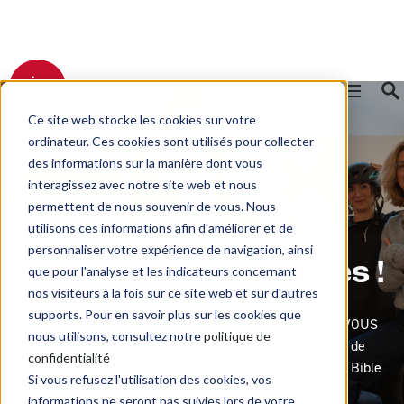
Ce site web stocke les cookies sur votre
RETOUR AU BLOG
ordinateur. Ces cookies sont utilisés pour collecter
des informations sur la manière dont vous
Transmission
interagissez avec notre site web et nous
permettent de nous souvenir de vous. Nous
utilisons ces informations afin d'améliorer et de
Célébrez l’espérance
personnaliser votre expérience de navigation, ainsi
au cœur des Écritures !
que pour l'analyse et les indicateurs concernant
nos visiteurs à la fois sur ce site web et sur d'autres
supports. Pour en savoir plus sur les cookies que
A l'occasion du Mois de la Bible 2025, nous souhaitons VOUS
nous utilisons, consultez notre
politique de
donner la parole. Nous vous donnons donc la possibilité de
confidentialité
nous faire parvenir vos témoignages sur le thème de la Bible
Si vous refusez l'utilisation des cookies, vos
comme source d'espérance.
informations ne seront pas suivies lors de votre