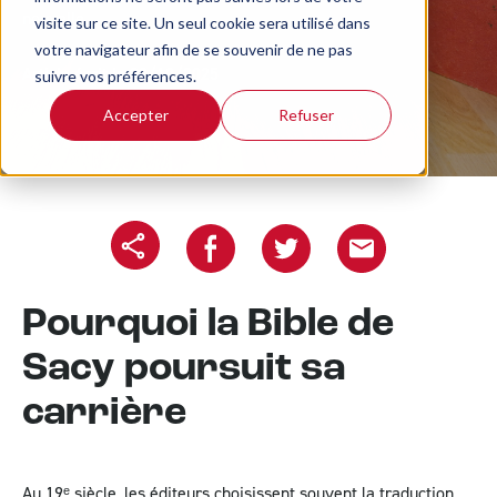
nouvelle.
visite sur ce site. Un seul cookie sera utilisé dans
votre navigateur afin de se souvenir de ne pas
Article écrit le 29/10/2025
suivre vos préférences.
Accepter
Refuser
Copier l'url
Partager sur Facebook
Partager sur Twitter
Partager le projet pa
Pourquoi la Bible de
Sacy poursuit sa
carrière
Au 19ᵉ siècle, les éditeurs choisissent souvent la traduction