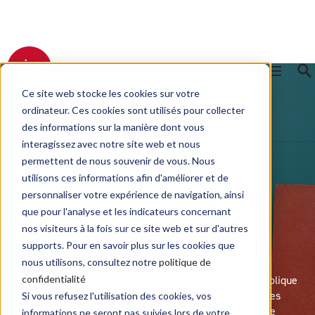
Ce site web stocke les cookies sur votre
RETOUR AU BLOG
ordinateur. Ces cookies sont utilisés pour collecter
des informations sur la manière dont vous
Histoire de la Bible
interagissez avec notre site web et nous
permettent de nous souvenir de vous. Nous
utilisons ces informations afin d'améliorer et de
Traductions
personnaliser votre expérience de navigation, ainsi
catholiques après la
que pour l'analyse et les indicateurs concernant
nos visiteurs à la fois sur ce site web et sur d'autres
Révolution
supports. Pour en savoir plus sur les cookies que
nous utilisons, consultez notre
politique de
confidentialité
D’abord effleurée par le romantisme, la traduction catholique
e
du 19
siècle, entre vulgarisation et érudition, affronte les
Si vous refusez l'utilisation des cookies, vos
sociétés bibliques protestantes et s’ouvre à la recherche
informations ne seront pas suivies lors de votre