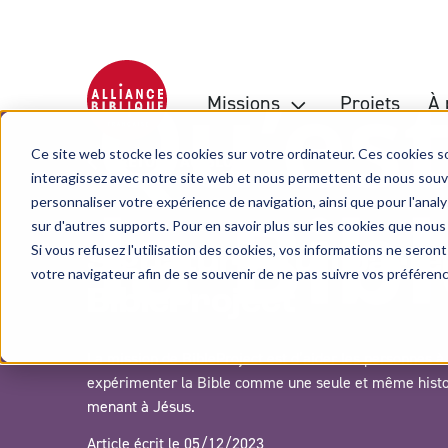
Missions
Projets
À 
Ce site web stocke les cookies sur votre ordinateur. Ces cookies so
RETOUR AU BLOG
interagissez avec notre site web et nous permettent de nous souven
personnaliser votre expérience de navigation, ainsi que pour l'analys
sur d'autres supports. Pour en savoir plus sur les cookies que nous
Si vous refusez l'utilisation des cookies, vos informations ne seront 
Signature d'un parte
votre navigateur afin de se souvenir de ne pas suivre vos préféren
BibleProject
La mission de BibleProject est d’aider les personnes à
expérimenter la Bible comme une seule et même histo
menant à Jésus.
Article écrit le 05/12/2023