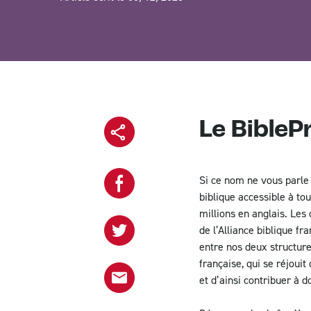
Le BibleP
Copier l'url
Si ce nom ne vous parle 
biblique accessible à tou
Partager sur Facebook
millions en anglais. Les
de l’Alliance biblique f
entre nos deux structure
Partager sur Twitter
française, qui se réjoui
et d’ainsi contribuer à d
Partager le projet par email