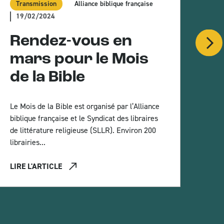
Transmission
Alliance biblique française
Tr
19/02/2024
U
Rendez-vous en
p
mars pour le Mois
e
de la Bible
Le Mois de la Bible est organisé par l’Alliance
biblique française et le Syndicat des libraires
de littérature religieuse (SLLR). Environ 200
PAR
librairies...
char
LIRE L'ARTICLE
LIR