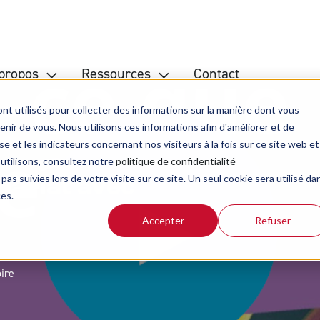
propos
Ressources
Contact
nt utilisés pour collecter des informations sur la manière dont vous
ir de vous. Nous utilisons ces informations afin d'améliorer et de
e et les indicateurs concernant nos visiteurs à la fois sur ce site web et
Bible de la rue
Inv
 utilisons, consultez notre
politique de confidentialité
pas suivies lors de votre visite sur ce site. Un seul cookie sera utilisé da
Blog d'actualité
Ré
nariat avec
ces.
Guide de lecture de la Bible
Accepter
Refuser
Kit de présentation ABF
Méditations
ire
Podcasts
Revue Biblioscope