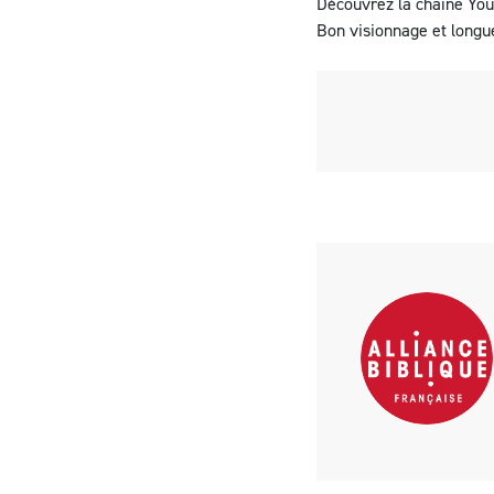
Découvrez la
chaîne You
Bon visionnage et longue