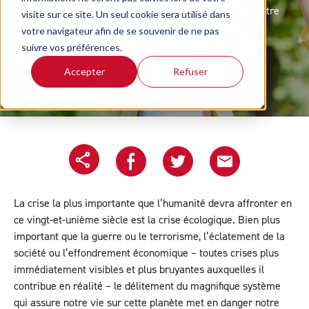
qui assure notre vie sur cette planète met en danger notre
visite sur ce site. Un seul cookie sera utilisé dans
existence même.
votre navigateur afin de se souvenir de ne pas
suivre vos préférences.
Article écrit le 07/05/2024
Accepter
Refuser
Copier l'url
Partager sur Facebook
Partager sur Twitter
Partager le projet pa
La crise la plus importante que l’humanité devra affronter en
ce vingt-et-unième siècle est la crise écologique. Bien plus
important que la guerre ou le terrorisme, l’éclatement de la
société ou l’effondrement économique – toutes crises plus
immédiatement visibles et plus bruyantes auxquelles il
contribue en réalité – le délitement du magnifique système
qui assure notre vie sur cette planète met en danger notre