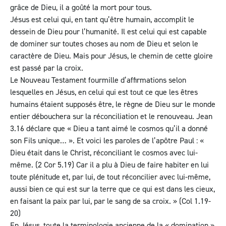
grâce de Dieu, il a goûté la mort pour tous.
Jésus est celui qui, en tant qu’être humain, accomplit le
dessein de Dieu pour l’humanité. Il est celui qui est capable
de dominer sur toutes choses au nom de Dieu et selon le
caractère de Dieu. Mais pour Jésus, le chemin de cette gloire
est passé par la croix.
Le Nouveau Testament fourmille d’affirmations selon
lesquelles en Jésus, en celui qui est tout ce que les êtres
humains étaient supposés être, le règne de Dieu sur le monde
entier débouchera sur la réconciliation et le renouveau.
Jean
3.16
déclare que « Dieu a tant aimé le cosmos qu’il a donné
son Fils unique… ». Et voici les paroles de l’apôtre Paul : «
Dieu était dans le Christ, réconciliant le cosmos avec lui-
même.
(2 Cor 5.19)
Car il a plu à Dieu de faire habiter en lui
toute plénitude et, par lui, de tout réconcilier avec lui-même,
aussi bien ce qui est sur la terre que ce qui est dans les cieux,
en faisant la paix par lui, par le sang de sa croix. » (
Col 1.19-
20
)
En Jésus, toute la terminologie ancienne de la « domination »,