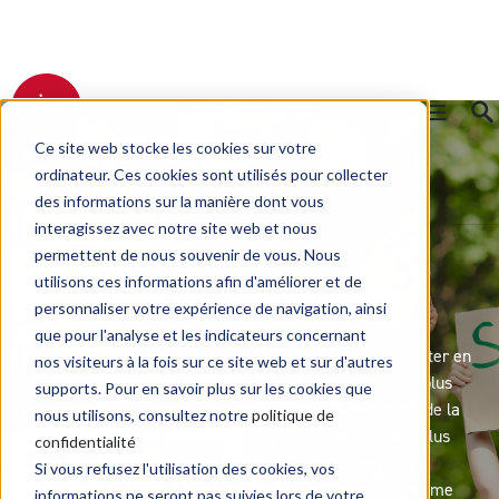
Ce site web stocke les cookies sur votre
RETOUR AU BLOG
ordinateur. Ces cookies sont utilisés pour collecter
des informations sur la manière dont vous
Transmission
interagissez avec notre site web et nous
permettent de nous souvenir de vous. Nous
utilisons ces informations afin d'améliorer et de
La Bible et l’écologie
personnaliser votre expérience de navigation, ainsi
que pour l'analyse et les indicateurs concernant
La crise la plus importante que l’humanité devra affronter en
nos visiteurs à la fois sur ce site web et sur d'autres
ce vingt-et-unième siècle est la crise écologique. Bien plus
supports. Pour en savoir plus sur les cookies que
important que la guerre ou le terrorisme, l’éclatement de la
nous utilisons, consultez notre
politique de
société ou l’effondrement économique – toutes crises plus
confidentialité
immédiatement visibles et plus bruyantes auxquelles il
Si vous refusez l'utilisation des cookies, vos
contribue en réalité – le délitement du magnifique système
informations ne seront pas suivies lors de votre