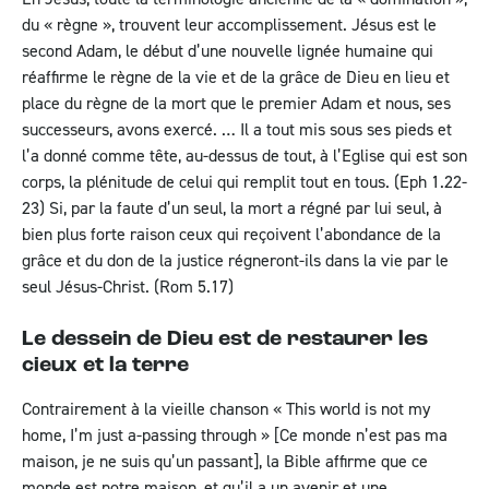
du « règne », trouvent leur accomplissement. Jésus est le
second Adam, le début d’une nouvelle lignée humaine qui
réaffirme le règne de la vie et de la grâce de Dieu en lieu et
place du règne de la mort que le premier Adam et nous, ses
successeurs, avons exercé. … Il a tout mis sous ses pieds et
l’a donné comme tête, au-dessus de tout, à l’Eglise qui est son
corps, la plénitude de celui qui remplit tout en tous. (
Eph 1.22-
23
) Si, par la faute d’un seul, la mort a régné par lui seul, à
bien plus forte raison ceux qui reçoivent l’abondance de la
grâce et du don de la justice régneront-ils dans la vie par le
seul Jésus-Christ. (
Rom 5.17
)
Le dessein de Dieu est de restaurer les
cieux et la terre
Contrairement à la vieille chanson « This world is not my
home, I’m just a-passing through » [Ce monde n’est pas ma
maison, je ne suis qu’un passant], la Bible affirme que ce
monde est notre maison, et qu’il a un avenir et une