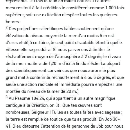
représente 120 fois le taux en milieu naturel. D’autres
mesures tout à fait crédibles le considèrent comme 1 000 fois
supérieur, soit une extinction d’espèce toutes les quelques
heures.
2
Des projections scientifiques fiables soutiennent qu’une
élévation du niveau moyen de la mer d’au moins 5 m est
d’ores et déjà certaine, le seul point discutable étant à quelle
vitesse elle se produira. Si nous parvenons à limiter le
réchauffement moyen de l’atmosphère à 2 degrés, le niveau
de la mer montera de 1,20 m d’ici la fin du siècle. La plupart
des scientifiques sont convaincus que nous aurons le plus
grand mal à contenir le réchauffement à 4 ou 5 degrés, et que
seule une action radicale et immédiate pourra empêcher une
montée du niveau de la mer de 20 m.)
3
Au
Psaume 104.24
, qui appartient à un autre magnifique
cantique à la Création, on lit : Que tes œuvres sont
nombreuses, Seigneur ! Tu les as toutes faites avec sagesse ;
la terre est remplie de tout ce que tu as produit. En
Job 38–
41
, Dieu détourne l’attention de la personne de Job pour nous