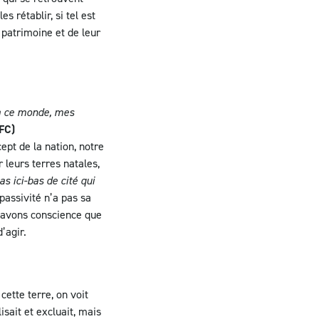
s rétablir, si tel est
 patrimoine et de leur
 à ce monde, mes
FC)
cept de la nation, notre
 leurs terres natales,
s ici-bas de cité qui
 passivité n’a pas sa
s avons conscience que
’agir.
ette terre, on voit
sait et excluait, mais