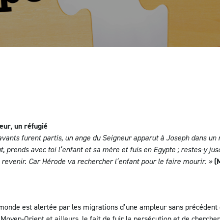
Statistiques mondiales des écritures
FAQ
eur, un réfugié
vants furent partis, un ange du Seigneur apparut à Joseph dans un r
ut, prends avec toi l’enfant et sa mère et fuis en Egypte ; restes-y ju
e revenir. Car Hérode va rechercher l’enfant pour le faire mourir. »
(
 monde est alertée par les migrations d’une ampleur sans précédent 
Moyen-Orient et ailleurs, le fait de fuir la persécution et de cherche