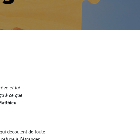
êve et lui
squ’à ce que
Matthieu
qui découlent de toute
r refuge à l’étranger