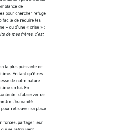
ssemblance de
ères pour chercher refuge
 facile de réduire les
 » ou d’une « crise » ;
tits de mes frères, c’est
on la plus puissante de
gitime. En tant qu’êtres
lesse de notre nature
itime en lui. En
 contenter d’observer de
 mettre l’humanité
e pour retrouver sa place
n forcée, partager leur
 qui se retrouvent