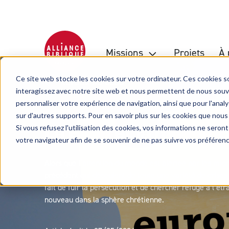
Missions
Projets
À 
Ce site web stocke les cookies sur votre ordinateur. Ces cookies so
RETOUR AU BLOG
interagissez avec notre site web et nous permettent de nous souven
personnaliser votre expérience de navigation, ainsi que pour l'analys
sur d'autres supports. Pour en savoir plus sur les cookies que nous
Si vous refusez l'utilisation des cookies, vos informations ne seront 
La Bible et la migrati
votre navigateur afin de se souvenir de ne pas suivre vos préféren
Alors que l’attention du monde est alertée par les mig
précédent qui découlent de toute une variété de crises 
fait de fuir la persécution et de chercher refuge à l’é
nouveau dans la sphère chrétienne.