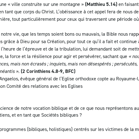
ne « ville construite sur une montagne »
(Matthieu 5.14)
en faisant
n tant que corps du Christ. L’obéissance à cet appel fera de nous de
ière, tout particulièrement pour ceux qui traversent une période où
 notre vie, que les temps soient bons ou mauvais, la Bible nous rappe
 grâce à Dieu pour sa Création, pour tout ce qu’il a fait et continue à
l’heure de l’épreuve et de la tribulation, lui demandant soit de mett
e, la force et la résilience pour agir et persévérer, sachant que
« no
nces, mais non écrasés ; inquiets, mais non désespérés ; persécutés
anéantis ».
(2 Corinthiens 4.8-9, BFC)
Angaelos, évêque général de l’Eglise orthodoxe copte au Royaume-
on Comité des relations avec les Eglises
ience de notre vocation biblique et de ce que nous représentons au 
tiens, et en tant que Sociétés bibliques ?
rogrammes (bibliques, holistiques) centrés sur les victimes de la m