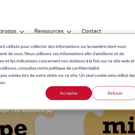
propos
Ressources
Contact
nt utilisés pour collecter des informations sur la manière dont vous
ir de vous. Nous utilisons ces informations afin d'améliorer et de
e et les indicateurs concernant nos visiteurs à la fois sur ce site web et
Bible de la rue
Inv
 utilisons, consultez notre
politique de confidentialité
pas suivies lors de votre visite sur ce site. Un seul cookie sera utilisé da
Blog d'actualité
Ré
on
ces.
Guide de lecture de la Bible
Accepter
Refuser
rations d’une ampleur sans
Kit de présentation ABF
au Moyen-Orient et ailleurs, le
tranger n’est absolument pas
Méditations
Podcasts
Revue Biblioscope