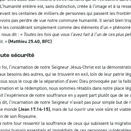
 L’humanité entière est, sans distinction, créée à l’image et à la re
devant les centaines de milliers de personnes qui passent les fronti
evons pas perdre de vue notre commune humanité. Il serait bien trop
s en les considérant simplement comme des éléments d’un « phénomène
 nous dit :
« Toutes les fois que vous l’avez fait à l’un de ces plus pe
it. »
(Matthieu 25.40, BFC)
ute sécurité
 foi, l’incarnation de notre Seigneur Jésus-Christ est la démonstrati
aux besoins des autres, qui se trouvent en exil, loin de leur patrie lé
us sous le coup de la séparation d’avec Dieu provoquée par la faib
rnation et la rédemption, nous sommes rétablis dans notre place lég
ait l’expérience de notre souffrance en y ayant part plutôt que de se
la dit, l’incarnation de notre Seigneur n’avait pas pour simple but de
 le monde
(Jean 17.14-15)
, mais de lui ouvrir une voie sûre et viabl
sein de son Royaume.
otre tour ressentir la souffrance de ceux qui subissent la migratio
besoins humain essentiels et immédiats de ces personnes vulnérables