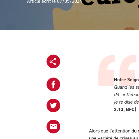
Article écrit le 07/05/2024
Copier l'url
Notre Seign
Quand les sa
Partager sur Facebook
dit : « Debo
je te dise d
2.13, BFC)
Partager sur Twitter
Alors que l’attention du
Partager le projet par email
une variété de crises au 