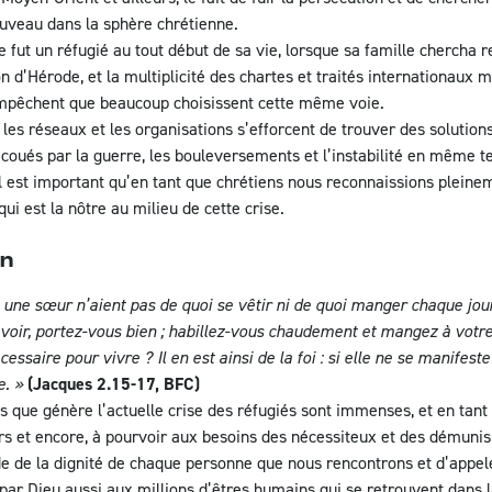
uveau dans la sphère chrétienne.
fut un réfugié au tout début de sa vie, lorsque sa famille chercha 
n d’Hérode, et la multiplicité des chartes et traités internationaux 
mpêchent que beaucoup choisissent cette même voie.
les réseaux et les organisations s’efforcent de trouver des solutions 
coués par la guerre, les bouleversements et l’instabilité en même t
 il est important qu’en tant que chrétiens nous reconnaissions pleinem
qui est la nôtre au milieu de cette crise.
in
une sœur n’aient pas de quoi se vêtir ni de quoi manger chaque jour.
evoir, portez-vous bien ; habillez-vous chaudement et mangez à votre 
essaire pour vivre ? Il en est ainsi de la foi : si elle ne se manifeste
e. »
(Jacques 2.15-17, BFC)
 que génère l’actuelle crise des réfugiés sont immenses, et en tant
s et encore, à pourvoir aux besoins des nécessiteux et des démunis.
e de la dignité de chaque personne que nous rencontrons et d’appele
ar Dieu aussi aux millions d’êtres humains qui se retrouvent dans l