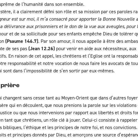
t suprême de l’humanité dans son ensemble.
stère, il a clairement défini son rôle et sa mission par ces paroles 
igneur est sur moi, il m’a consacré pour apporter la Bonne Nouvelle 
 délivrance aux prisonniers et le don de la vue aux aveugles, pour l
our et de sa sollicitude pour ses enfants empêche Dieu de tolérer q
ion
(Psaume 146.7)
. Par son amour, il nous appelle à être des amb
nte de ses pas
(Jean 12.26)
pour venir en aide aux nécessiteux, aux 
ifs. En raison de cet appel, les chrétiens et l’Eglise ont la responsabi
otre responsabilité et notre vocation de nous faire les avocats de tou
ui sont dans l’impossibilité de s’en sortir par eux-mêmes.
 prière
 changent sans cesse tant au Moyen-Orient que dans d’autres foyers
ère qui en découlent, que nous prenions la parole sur les violations 
 justice ou que nous intervenions par rapport aux libertés et droits
 tant que chrétiens, un rôle clé à jouer. Celui-ci consiste à rappele
bibliques, l’éthique et les principes de notre foi, et nos convictions.
oits et principes donnés par Dieu, et amorçons une source d’espéran