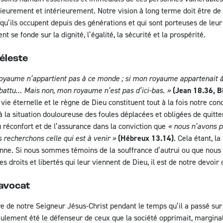
ieurement et intérieurement. Notre vision à long terme doit être de le
s qu’ils occupent depuis des générations et qui sont porteuses de leur
nt se fonde sur la dignité, l’égalité, la sécurité et la prospérité.
éleste
royaume n’appartient pas à ce monde ; si mon royaume appartenait
battu… Mais non, mon royaume n’est pas d’ici-bas. »
(Jean 18.36, B
 vie éternelle et le règne de Dieu constituent tout à la fois notre con
à la situation douloureuse des foules déplacées et obligées de quitter
 réconfort et de l’assurance dans la conviction que
« nous n’avons pa
s recherchons celle qui est à venir »
(Hébreux 13.14)
. Cela étant, la
ienne. Si nous sommes témoins de la souffrance d’autrui ou que nou
es droits et libertés qui leur viennent de Dieu, il est de notre devoir d
 avocat
e de notre Seigneur Jésus-Christ pendant le temps qu’il a passé sur c
eulement été le défenseur de ceux que la société opprimait, marginali