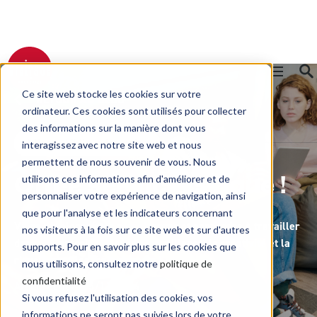
Ce site web stocke les cookies sur votre
RETOUR AU BLOG
ordinateur. Ces cookies sont utilisés pour collecter
des informations sur la manière dont vous
Alliance biblique française
interagissez avec notre site web et nous
permettent de nous souvenir de vous. Nous
utilisons ces informations afin d'améliorer et de
Offre service civique !
personnaliser votre expérience de navigation, ainsi
que pour l'analyse et les indicateurs concernant
Viens développer tes compétences et apprendre à travailler
nos visiteurs à la fois sur ce site web et sur d'autres
dans une association où la bienveillance, la créativité et la
supports. Pour en savoir plus sur les cookies que
rigueur sont les maîtres-mots !
nous utilisons, consultez notre
politique de
confidentialité
Article écrit le 05/11/2024
Si vous refusez l'utilisation des cookies, vos
informations ne seront pas suivies lors de votre