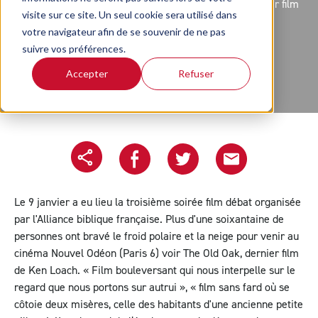
cinéma Nouvel Odéon (Paris 6) voir The Old Oak, dernier film
visite sur ce site. Un seul cookie sera utilisé dans
de Ken Loach.
votre navigateur afin de se souvenir de ne pas
Article écrit le 23/11/2023
suivre vos préférences.
Accepter
Refuser
Copier l'url
Partager sur Facebook
Partager sur Twitter
Partager le projet pa
Le 9 janvier a eu lieu la troisième soirée film débat organisée
par l'Alliance biblique française. Plus d'une soixantaine de
personnes ont bravé le froid polaire et la neige pour venir au
cinéma Nouvel Odéon (Paris 6) voir The Old Oak, dernier film
de Ken Loach. « Film bouleversant qui nous interpelle sur le
regard que nous portons sur autrui », « film sans fard où se
côtoie deux misères, celle des habitants d'une ancienne petite