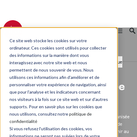
Ce site web stocke les cookies sur votre
RETOUR AU BLOG
ordinateur. Ces cookies sont utilisés pour collecter
des informations sur la manière dont vous
Transmission
Solidarité
Alliance biblique
interagissez avec notre site web et nous
française
permettent de nous souvenir de vous. Nous
utilisons ces informations afin d'améliorer et de
personnaliser votre expérience de navigation, ainsi
Retour sur la dernière
que pour l'analyse et les indicateurs concernant
soirée ciné-débat !
nos visiteurs à la fois sur ce site web et sur d'autres
supports. Pour en savoir plus sur les cookies que
nous utilisons, consultez notre
politique de
Le 9 janvier a eu lieu la troisième soirée film débat organisée
confidentialité
par l'Alliance biblique française. Plus d'une soixantaine de
Si vous refusez l'utilisation des cookies, vos
personnes ont bravé le froid polaire et la neige pour venir au
informations ne seront pas suivies lors de votre