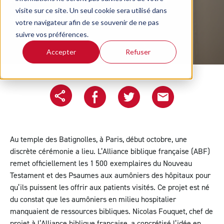
cette mutation, inédite dans le protestantisme ?
visite sur ce site. Un seul cookie sera utilisé dans
Article écrit le 16/11/2023
votre navigateur afin de se souvenir de ne pas
suivre vos préférences.
Accepter
Refuser
Copier l'url
Partager sur Facebook
Partager sur Twitter
Partager le projet pa
Au temple des Batignolles, à Paris, début octobre, une
discrète cérémonie a lieu. L’Alliance biblique française (
ABF
)
remet officiellement les 1 500 exemplaires du Nouveau
Testament et des Psaumes aux aumôniers des hôpitaux pour
qu’ils puissent les offrir aux patients visités. Ce projet est né
du constat que les aumôniers en milieu hospitalier
manquaient de ressources bibliques. Nicolas Fouquet, chef de
projet à l’Alliance biblique française, a concrétisé l’idée en