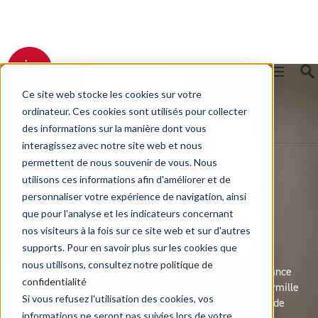
Ce site web stocke les cookies sur votre
RETOUR AU BLOG
ordinateur. Ces cookies sont utilisés pour collecter
des informations sur la manière dont vous
Transmission
interagissez avec notre site web et nous
permettent de nous souvenir de vous. Nous
utilisons ces informations afin d'améliorer et de
Le pari réussi de
personnaliser votre expérience de navigation, ainsi
la transformation !
que pour l'analyse et les indicateurs concernant
nos visiteurs à la fois sur ce site web et sur d'autres
supports. Pour en savoir plus sur les cookies que
nous utilisons, consultez notre
politique de
En perte de vitesse il y a encore quelques années, l’Alliance
confidentialité
biblique française, toujours au service de l'Écriture, fourmille
Si vous refusez l'utilisation des cookies, vos
de projets en mode start-up. Quels sont les ingrédients de
informations ne seront pas suivies lors de votre