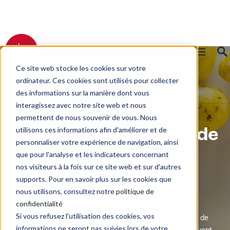
Ce site web stocke les cookies sur votre
RETOUR AU BLOG
ordinateur. Ces cookies sont utilisés pour collecter
des informations sur la manière dont vous
Transmission
interagissez avec notre site web et nous
permettent de nous souvenir de vous. Nous
utilisons ces informations afin d'améliorer et de
Pâques, la puissance de
personnaliser votre expérience de navigation, ainsi
l’amour vivifiant et
que pour l'analyse et les indicateurs concernant
nos visiteurs à la fois sur ce site web et sur d'autres
immortel !
supports. Pour en savoir plus sur les cookies que
nous utilisons, consultez notre
politique de
confidentialité
La plupart de nos médias modernes nous abreuvent à
Si vous refusez l'utilisation des cookies, vos
longueur de journée de dangers, de morts, de situations de
informations ne seront pas suivies lors de votre
détresse, de pénuries et je ne parle pas de nos vies souvent