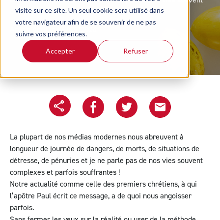
visite sur ce site. Un seul cookie sera utilisé dans
complexes et parfois souffrantes !
votre navigateur afin de se souvenir de ne pas
Article écrit le 06/05/2024
suivre vos préférences.
Accepter
Refuser
Copier l'url
Partager sur Facebook
Partager sur Twitter
Partager le projet pa
La plupart de nos médias modernes nous abreuvent à
longueur de journée de dangers, de morts, de situations de
détresse, de pénuries et je ne parle pas de nos vies souvent
complexes et parfois souffrantes !
Notre actualité comme celle des premiers chrétiens, à qui
l’apôtre Paul écrit ce message, a de quoi nous angoisser
parfois.
Sans fermer les yeux sur la réalité ou user de la méthode