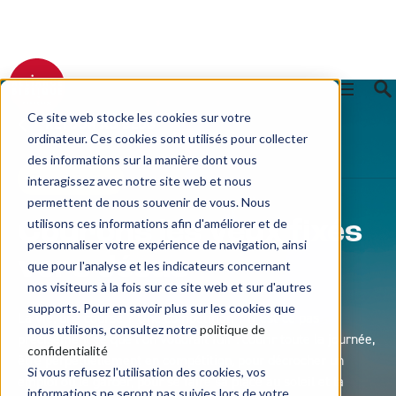
Ce site web stocke les cookies sur votre
RETOUR AU BLOG
ordinateur. Ces cookies sont utilisés pour collecter
des informations sur la manière dont vous
Transmission
interagissez avec notre site web et nous
permettent de nous souvenir de vous. Nous
utilisons ces informations afin d'améliorer et de
Courons les yeux fixés
personnaliser votre expérience de navigation, ainsi
vers Jésus
que pour l'analyse et les indicateurs concernant
nos visiteurs à la fois sur ce site web et sur d'autres
supports. Pour en savoir plus sur les cookies que
La vie, une course ? Une compétition ? N’est-ce pas
nous utilisons, consultez notre
politique de
précisément ce que l’on voudrait fuir : courir toute la journée,
confidentialité
être perpétuellement en compétition, pour décrocher un
Si vous refusez l'utilisation des cookies, vos
emploi ou le garder, pour se faire sa place au soleil et la
informations ne seront pas suivies lors de votre