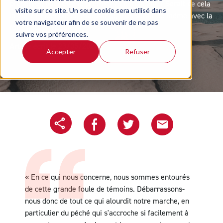
préserver, pour être le premier ? Le meilleur ? Serait-ce cela
visite sur ce site. Un seul cookie sera utilisé dans
la vie ? Et comble de malchance, il en serait de même avec la
votre navigateur afin de se souvenir de ne pas
foi ? Courez ! Courez !
suivre vos préférences.
Article écrit le 23/05/2024
Accepter
Refuser
Copier l'url
Partager sur Facebook
Partager sur Twitter
Partager le projet pa
« En ce qui nous concerne, nous sommes entourés
de cette grande foule de témoins. Débarrassons-
nous donc de tout ce qui alourdit notre marche, en
particulier du péché qui s'accroche si facilement à