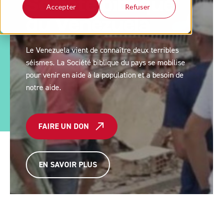
Société biblique
Accepter
Refuser
du Venezuela
Le Venezuela vient de connaître deux terribles
séismes. La Société biblique du pays se mobilise
pour venir en aide à la population et a besoin de
notre aide.
FAIRE UN DON
EN SAVOIR PLUS