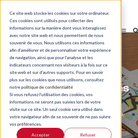
Ce site web stocke les cookies sur votre ordinateur.
Ces cookies sont utilisés pour collecter des
informations sur la manière dont vous interagissez
avec notre site web et nous permettent de nous
souvenir de vous. Nous utilisons ces informations
RETOUR AUX PROJETS
afin d'améliorer et de personnaliser votre expérience
de navigation, ainsi que pour l'analyse et les
indicateurs concernant nos visiteurs à la fois sur ce
Transmission
Projet terminé
site web et sur d'autres supports. Pour en savoir
plus sur les cookies que nous utilisons, consultez
200 000 Bibles pour les
notre
politique de confidentialité
Si vous refusez l'utilisation des cookies, vos
Jeux de Paris
informations ne seront pas suivies lors de votre
visite sur ce site. Un seul cookie sera utilisé dans
Offrir 200 000 Nouveaux Testaments avec témoignages de
votre navigateur afin de se souvenir de ne pas suivre
sportifs lors des Jeux de Paris.
vos préférences.
Accepter
Refuser