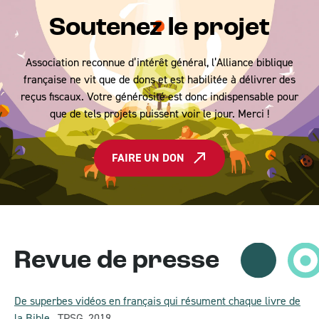
Soutenez le projet
Association reconnue d’intérêt général, l’Alliance biblique
française ne vit que de dons et est habilitée à délivrer des
reçus fiscaux. Votre générosité est donc indispensable pour
que de tels projets puissent voir le jour. Merci !
FAIRE UN DON
Revue de presse
De superbes vidéos en français qui résument chaque livre de
la Bible
,
TPSG
,
2019