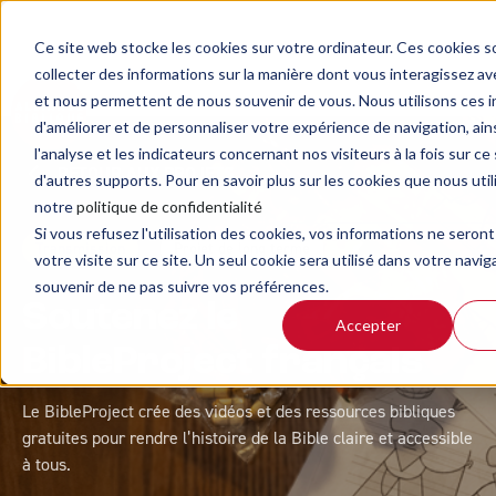
Ce site web stocke les cookies sur votre ordinateur. Ces cookies so
collecter des informations sur la manière dont vous interagissez a
et nous permettent de nous souvenir de vous. Nous utilisons ces i
d'améliorer et de personnaliser votre expérience de navigation, ain
l'analyse et les indicateurs concernant nos visiteurs à la fois sur ce
RETOUR AUX PROJETS
d'autres supports. Pour en savoir plus sur les cookies que nous util
notre
politique de confidentialité
Si vous refusez l'utilisation des cookies, vos informations ne seront
Transmission
Projet de long terme
votre visite sur ce site. Un seul cookie sera utilisé dans votre navig
souvenir de ne pas suivre vos préférences.
Soutenez le
Accepter
BibleProject français
Le BibleProject crée des vidéos et des ressources bibliques
gratuites pour rendre l’histoire de la Bible claire et accessible
à tous.