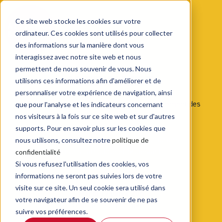
Ce site web stocke les cookies sur votre
ordinateur. Ces cookies sont utilisés pour collecter
des informations sur la manière dont vous
interagissez avec notre site web et nous
permettent de nous souvenir de vous. Nous
WEBINAIRE
utilisons ces informations afin d'améliorer et de
personnaliser votre expérience de navigation, ainsi
Quelle place pour la Bible dans l’accompagnement des
que pour l'analyse et les indicateurs concernant
détenus ?
nos visiteurs à la fois sur ce site web et sur d'autres
supports. Pour en savoir plus sur les cookies que
Avec Bruno Lachnitt et Philippe Aurouze, aumôniers
nous utilisons, consultez notre
politique de
nationaux des prisons catholique et protestant
confidentialité
Si vous refusez l'utilisation des cookies, vos
informations ne seront pas suivies lors de votre
visite sur ce site. Un seul cookie sera utilisé dans
Mardi 17 juin à 20h
votre navigateur afin de se souvenir de ne pas
Gratuit - Sur inscription
suivre vos préférences.