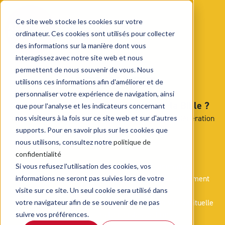
Ce site web stocke les cookies sur votre
ordinateur. Ces cookies sont utilisés pour collecter
des informations sur la manière dont vous
interagissez avec notre site web et nous
permettent de nous souvenir de vous. Nous
WEBINAIRE
utilisons ces informations afin d'améliorer et de
personnaliser votre expérience de navigation, ainsi
Les jeunes ont-ils tourné la page de la Bible ?
que pour l'analyse et les indicateurs concernant
Regards croisés sur le rapport aux Écritures de la Génération
nos visiteurs à la fois sur ce site web et sur d'autres
Z
supports. Pour en savoir plus sur les cookies que
nous utilisons, consultez notre
politique de
Avec :
confidentialité
-
Joseph Herveau
, responsable national de l’animation
Si vous refusez l'utilisation des cookies, vos
pastorale scolaire au Secrétariat Général de l'Enseignement
informations ne seront pas suivies lors de votre
Catholique
visite sur ce site. Un seul cookie sera utilisé dans
-
Raphaël Warnery
, Membre de la commission Vie spirituelle
votre navigateur afin de se souvenir de ne pas
des Eclaireuses et Eclaireurs Unionistes de France
suivre vos préférences.